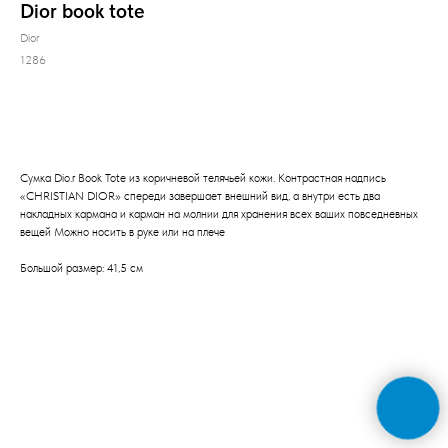
Dior book tote
Dior
1286
Заказать
Сумка Dio.r Book Tote из коричневой телячьей кожи. Контрастная надпись
«CHRISTIAN DIOR» спереди завершает внешний вид, а внутри есть два
накладных кармана и карман на молнии для хранения всех ваших повседневных
вещей Можно носить в руке или на плече
Большой размер: 41,5 см