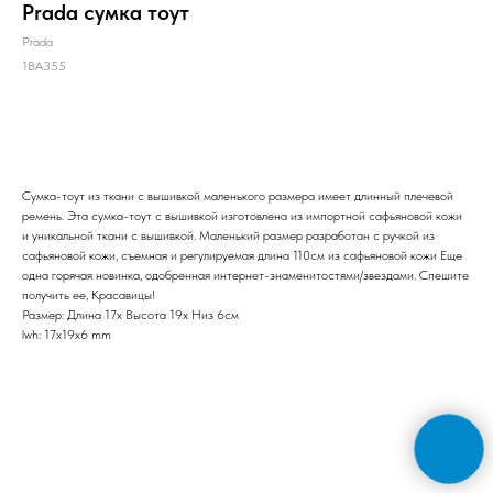
Prada сумка тоут
Prada
1BA355
Заказать
Сумка-тоут из ткани с вышивкой маленького размера имеет длинный плечевой
ремень. Эта сумка-тоут с вышивкой изготовлена ​​из импортной сафьяновой кожи
и уникальной ткани с вышивкой. Маленький размер разработан с ручкой из
сафьяновой кожи, съемная и регулируемая длина 110см из сафьяновой кожи Еще
одна горячая новинка, одобренная интернет-знаменитостями/звездами. Спешите
получить ее, Красавицы!
Размер: Длина 17x Высота 19x Низ 6см
lwh: 17x19x6 mm