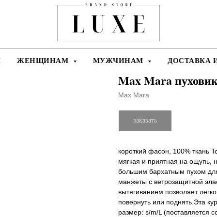
Я
ЖЕНЩИНАМ
МУЖЧИНАМ
ДОСТАВКА 
Max Mara пуховик
Max Mara
заказать
короткий фасон, 100% ткань T
мягкая и приятная на ощупь, 
большим бархатным пухом для
манжеты с ветрозащитной эла
вытягиванием позволяет легко
повернуть или поднять.Эта ку
размер: s/m/L (поставляется с